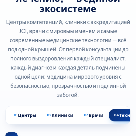
экосистеме
Центры компетенций, клиники с аккредитацией
JCI, врачи с мировым именем и самые
современные медицинские технологии — всё
под одной крышей. От первой консультации до
полного выздоровления каждый специалист,
каждый диагноз и каждая деталь подчинены
одной цели: медицина мирового уровня с
безопасностью, прозрачностью и подлинной
заботой.
Центры
Клиники
Врачи
Техно
01
02
03
04