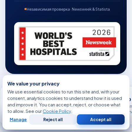
Независимая проверка · Newsweek & Statista
We value your privacy
We use essential cookies to run this site and, with your
TEMOS International
consent, analytics cookies to understand how it is used
ISO
Accreditation
and improve it. You can accept, reject, or choose what
Inter
TEMOS International
to allow. See our
Cookie Policy
.
Stan
Accreditation
Manage
Reject all
Accept all
Бесплатная
Позвонить
WhatsApp
консультация