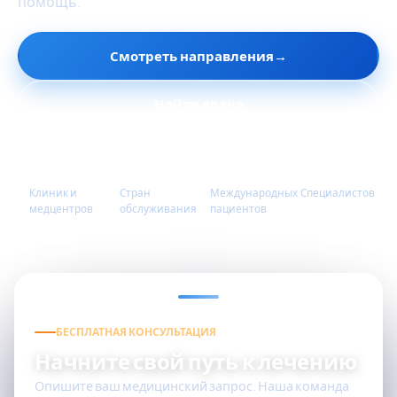
помощь.
Смотреть направления
→
Найти врача
45+
90+
1M+
3,300+
Клиник и
Стран
Международных
Специалистов
медцентров
обслуживания
пациентов
БЕСПЛАТНАЯ КОНСУЛЬТАЦИЯ
Начните свой путь к лечению
Опишите ваш медицинский запрос. Наша команда