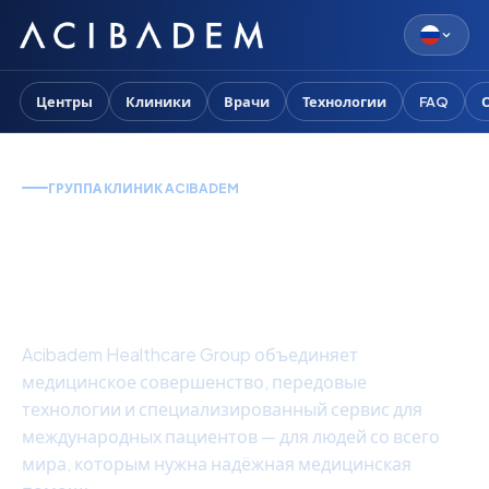
Центры
Клиники
Врачи
Технологии
FAQ
ГРУППА КЛИНИК ACIBADEM
Медицинская помощь
мирового уровня в
Турции
Acibadem Healthcare Group объединяет
медицинское совершенство, передовые
технологии и специализированный сервис для
международных пациентов — для людей со всего
мира, которым нужна надёжная медицинская