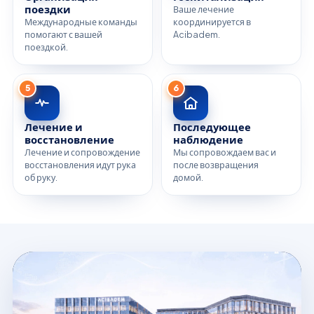
поездки
Ваше лечение
Международные команды
координируется в
помогают с вашей
Acibadem.
поездкой.
5
6
Лечение и
Последующее
восстановление
наблюдение
Лечение и сопровождение
Мы сопровождаем вас и
восстановления идут рука
после возвращения
об руку.
домой.