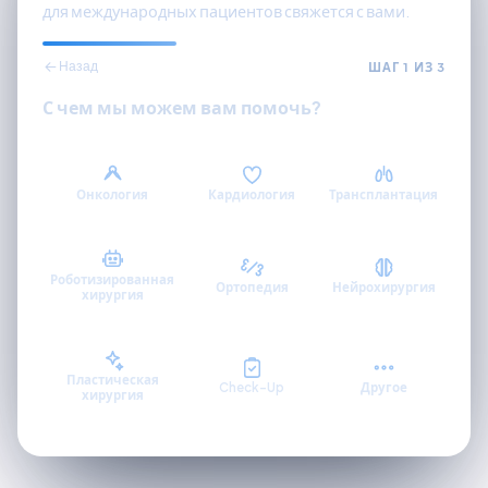
для международных пациентов свяжется с вами.
ШАГ 1 ИЗ 3
Назад
С чем мы можем вам помочь?
Онкология
Кардиология
Трансплантация
Роботизированная
Ортопедия
Нейрохирургия
хирургия
Пластическая
Check-Up
Другое
хирургия