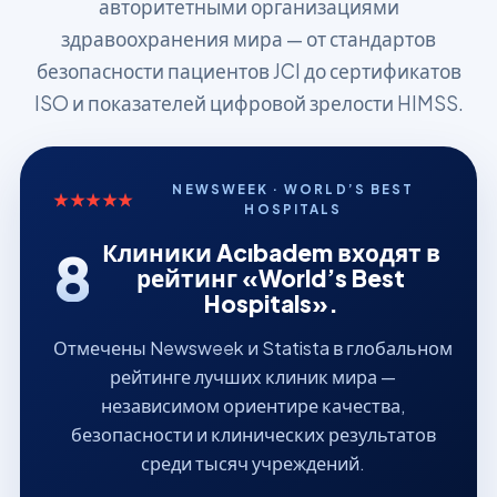
авторитетными организациями
здравоохранения мира — от стандартов
безопасности пациентов JCI до сертификатов
ISO и показателей цифровой зрелости HIMSS.
NEWSWEEK · WORLD’S BEST
★★★★★
HOSPITALS
Клиники Acıbadem входят в
8
рейтинг «World’s Best
Hospitals».
Отмечены Newsweek и Statista в глобальном
рейтинге лучших клиник мира —
независимом ориентире качества,
безопасности и клинических результатов
среди тысяч учреждений.